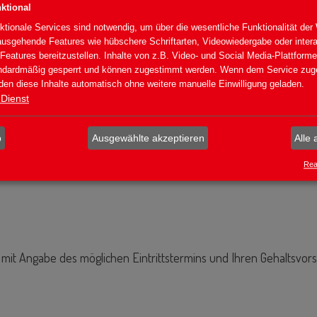
ktional
ktionale Services sind notwendig, um über die wesentliche Funktionalität der
ausgehende Features wie hübschere Schriftarten, Videowiedergabe oder inter
-Features bereitzustellen. Inhalte von z.B. Video- und Social Media-Plattform
ndardmäßig gesperrt und können zugestimmt werden. Wenn dem Service zuge
den diese Inhalte automatisch ohne weitere manuelle Einwilligung geladen.
eressantes Aufgabenfeld
Dienst
nd Urlaubsgeld
b
Ausgewählte akzeptieren
Alle 
ung
Real
ht), ab 01.07.2026: 38,00 Stunden pro Woche
mit Angabe des möglichen Eintrittstermins und Ihren Gehaltsvors