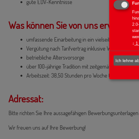
gute EDV-Kenntnisse
Fun
Fun
hin
Was können Sie von uns erwarten?
2.0
sta
wer
umfassende Einarbeitung in ein vielseitiges und int
↓
1
Vergütung nach Tarifvertrag inklusive Weihnachts- u
betriebliche Altersvorsorge
Ich lehne a
über 100-jährige Tradition mit zeitgemäßer Ausricht
Arbeitszeit: 38,50 Stunden pro Woche (Wechselschic
Adressat:
Bitte richten Sie Ihre aussagefähigen Bewerbungsunterlagen 
Wir freuen uns auf Ihre Bewerbung!