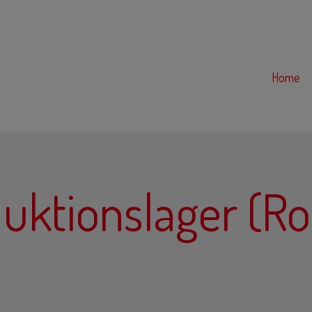
Home
duktionslager (R