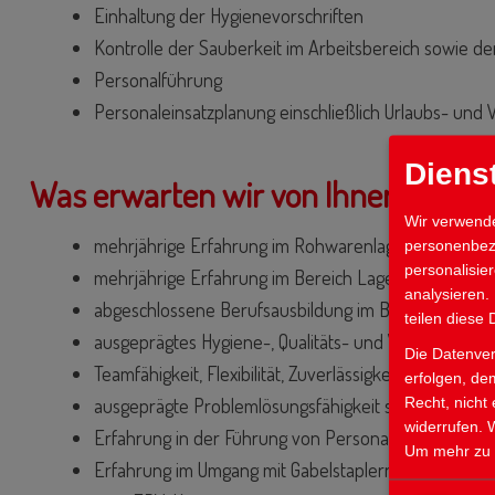
Einhaltung der Hygienevorschriften
Kontrolle der Sauberkeit im Arbeitsbereich sowie 
Personalführung
Personaleinsatzplanung einschließlich Urlaubs- und
Diens
Was erwarten wir von Ihnen?
Wir verwende
mehrjährige Erfahrung im Rohwarenlager sowie in de
personenbezo
personalisie
mehrjährige Erfahrung im Bereich Lagerlogistik und 
analysieren.
abgeschlossene Berufsausbildung im Bereich „Leben
teilen diese 
ausgeprägtes Hygiene-, Qualitäts- und Verantwortu
Die Datenver
Teamfähigkeit, Flexibilität, Zuverlässigkeit, Belastb
erfolgen, de
ausgeprägte Problemlösungsfähigkeit sowie selbstst
Recht, nicht
widerrufen. 
Erfahrung in der Führung von Personal
Um mehr zu e
Erfahrung im Umgang mit Gabelstaplern und gültiger 