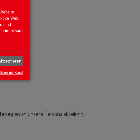
 Website
aktive Web
en sind
stimmt wird,
akzeptieren
isiert mit Klaro!
tellungen an unsere Personalabteilung.