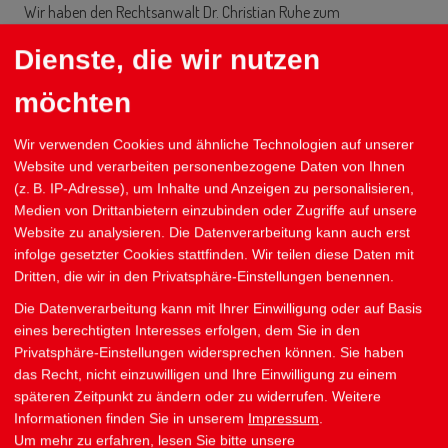
Wir haben den Rechtsanwalt Dr. Christian Ruhe zum
Ombudsmann bestellt. Er dient als externe Anlaufstelle bei
Dienste, die wir nutzen
Compliance-Verstößen und ist für die Sichtung der Hinweise
zuständig.
möchten
Wenn Sie einen vertraulichen Hinweis geben oder Informationen
Wir verwenden Cookies und ähnliche Technologien auf unserer
verschlüsselt übertragen möchten, dann nutzen Sie bitte unsere
Website und verarbeiten personenbezogene Daten von Ihnen
Hinweisgeber-Plattform
.
(z. B. IP-Adresse), um Inhalte und Anzeigen zu personalisieren,
Medien von Drittanbietern einzubinden oder Zugriffe auf unsere
Website zu analysieren. Die Datenverarbeitung kann auch erst
infolge gesetzter Cookies stattfinden. Wir teilen diese Daten mit
2. Direktkontakt zur internen Meldestelle
Dritten, die wir in den Privatsphäre-Einstellungen benennen.
Es besteht die Möglichkeit, unsere Meldestellenbeauftragte
Die Datenverarbeitung kann mit Ihrer Einwilligung oder auf Basis
eines berechtigten Interesses erfolgen, dem Sie in den
persönlich anzusprechen. Die Meldestellenbeauftragte schützt
Privatsphäre-Einstellungen widersprechen können. Sie haben
durch Ihre Verschwiegenheitspflicht die Identität des
das Recht, nicht einzuwilligen und Ihre Einwilligung zu einem
Hinweisgebers.
späteren Zeitpunkt zu ändern oder zu widerrufen. Weitere
Informationen finden Sie in unserem
Impressum
.
Sie erreichen uns telefonisch, auf dem Postweg oder per E-Mail.
Um mehr zu erfahren, lesen Sie bitte unsere